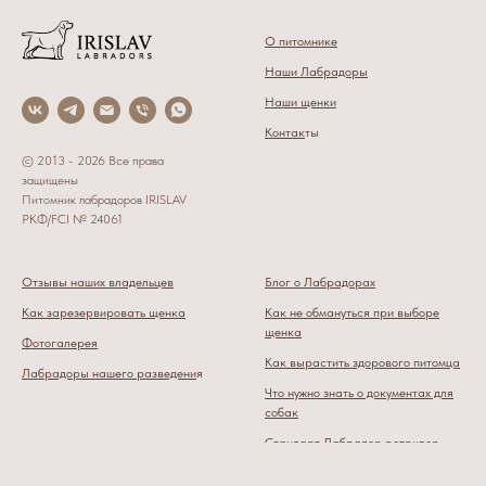
О питомнике
Наши Лабрадоры
Наши щенки
Контак
ты
© 2013 - 2026 Все права
защищены
Питомник лабрадоров IRISLAV
РКФ/FCI № 24061
Отзывы наших владельцев
Блог о Лабрадорах
Как зарезервировать щенка
Как не обмануться при выборе
щенка
Фотогалерея
Как вырастить здорового питомца
Лабрадоры нашего разведени
я
Что нужно знать о документах для
собак
Стандарт Лабрадор ретриве
р