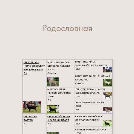
Родословная
MULTI BISS AM GCH
CH STELLA’S
MULTI BISS AM GCH
SHALIMAR'S THE ANIMATOR
HOME DISCOVERY
CHABLAIS RENDEZ-
USA
FOR FAIRY TALE
VOUS
RU
Canada
MULTI BISS AM GCH CHABLAIS
CHOUCHOU
Canada
MULTI CH REAL-
CH HYSPIRE MAINLANDS
PERSON CHARMING
SOMETHING SPECIAL
LOVE
USA
RU
REAL PERSON FLUER DE
ROSE
RU
CH IRISLAV
CH STELLA'S HOME
CH GREENSTONE'S EARL
TATTOO
KEY TO MY HEART
GREY AT SALT CREEK
RU
RU
USA
CH REAL PERSON AURA OF
LOVE