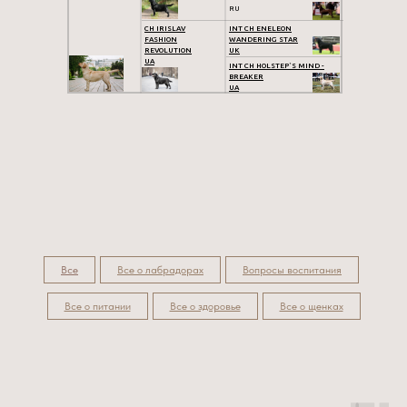
RU
CH IRISLAV
INT CH ENELEON
FASHION
WANDERING STAR
REVOLUTION
UK
UA
INT CH HOLSTEP`S MIND -
BREAKER
UA
Все
Все о лабрадорах
Вопросы воспитания
Все о питании
Все о здоровье
Все о щенках