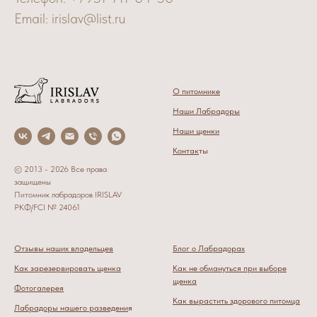
Email: irislav@list.ru
О питомнике
Наши Лабрадоры
Наши щенки
Контак
ты
© 2013 - 2026 Все права
защищены
Питомник лабрадоров IRISLAV
РКФ/FCI № 24061
Отзывы наших владельцев
Блог о Лабрадорах
Как зарезервировать щенка
Как не обмануться при выборе
щенка
Фотогалерея
Как вырастить здорового питомца
Лабрадоры нашего разведени
я