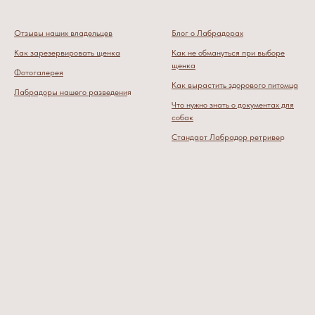
Отзывы наших владельцев
Блог о Лабрадорах
Как зарезервировать щенка
Как не обмануться при выборе
щенка
Фотогалерея
Как вырастить здорового питомца
Лабрадоры нашего разведени
я
Что нужно знать о документах для
собак
Стандарт Лабрадор ретриве
р