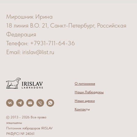
Мирошник Ирина
18 линия В.О. 21, Санкт-Петербург, Российская
Федерация
Телефон: +7931-711-64-36
Email: irislav@list.ru
О питомнике
Наши Лабрадоры
Наши щенки
Контак
ты
© 2013 - 2026 Все права
защищены
Питомник лабрадоров IRISLAV
РКФ/FCI № 24061