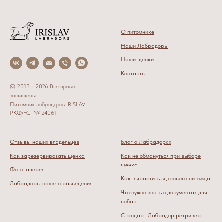
О питомнике
Наши Лабрадоры
Наши щенки
Контак
ты
© 2013 - 2026 Все права
защищены
Питомник лабрадоров IRISLAV
РКФ/FCI № 24061
Отзывы наших владельцев
Блог о Лабрадорах
Как зарезервировать щенка
Как не обмануться при выборе
щенка
Фотогалерея
Как вырастить здорового питомца
Лабрадоры нашего разведени
я
Что нужно знать о документах для
собак
Стандарт Лабрадор ретриве
р