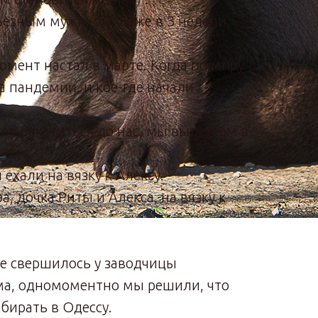
ьёзным мужиком, даже в 3 недели.
мент настал в марте. Когда по миру
а пандемии, и кое-где начали
.
ет докатиться до нас, мы вылетаем в
ехали на вязку к Алексу.
, дочка Риты и Алекса, на вязку к
ие свершилось у заводчицы
ма, одномоментно мы решили, что
абирать в Одессу.