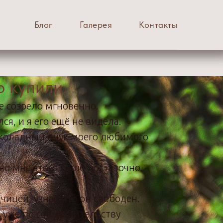
Блог
Галерея
Контакты
 купили.
е созрело мгновенно.
ся, и я его ещё не видела.
шоколадный внук моего любимого
но мне этого было достаточно.
чицей, узнав что он свободен.
и уже по совместительству