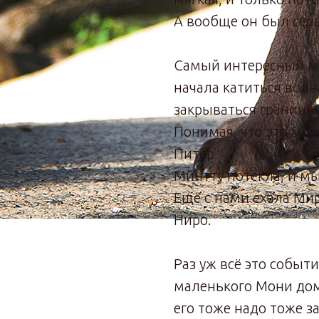
А вообще он был сер
Самый интересный мо
начала катиться волн
закрываться границы
Понимая, что это мож
Питер.
Минтту потекла, и мы 
Ещё с нами ехала Мира
Ниро.
Раз уж всё это событ
маленького Мони до
его тоже надо тоже з