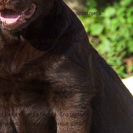
вочек.
й кобель нам нужен. И договорились
ии.
 его рождения, в феврале, мы
.
щенков Маргоши их новым
раздачи щенков, и знакомства с их
жала знакомиться с Моней.
н произвёл.
ржала в руках ёжика. Его щенячья
олючая (обычно у щенков шерсть
м становится жёстче) .