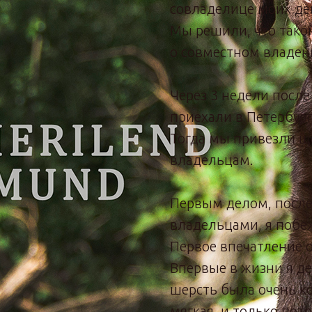
совладелице моих де
Мы решили, что тако
о совместном владен
Через 3 недели после
приехали в Петербург
Тогда мы привезли 
владельцам.
Первым делом, после 
владельцами, я побе
Первое впечатление о
Впервые в жизни я де
шерсть была очень к
мягкая, и только пото