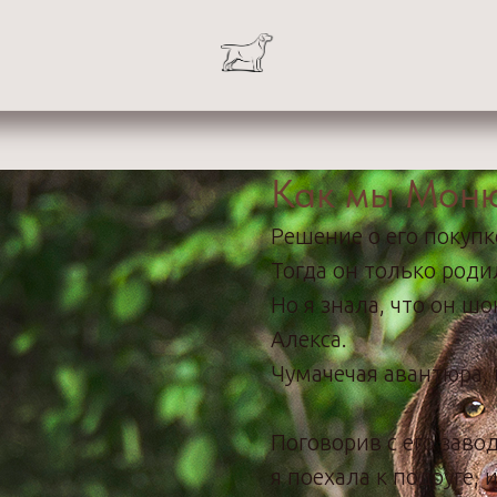
Как мы Моню
Решение о его покупк
Тогда он только родил
Но я знала, что он 
Алекса.
Чумачечая авантюра, 
Поговорив с его завод
я поехала к подруге, 