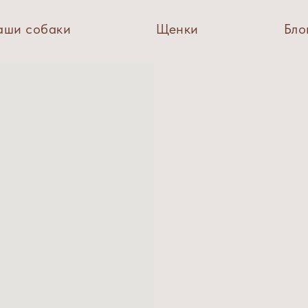
аши собаки
Щенки
Бло