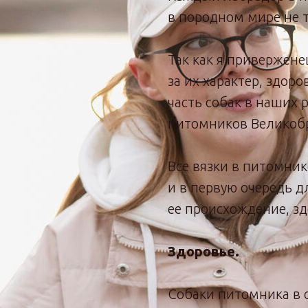
в породном мире не т
Так как я привержене
за их характер, здоро
часть собак в наших
питомников Великоб
Все вязки в питомник
и в первую очередь дл
ее происхождение, зд
Здоровье.
Собаки питомника в 