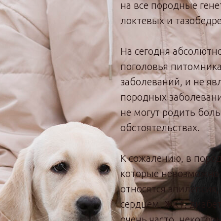
на все породные ген
локтевых и тазобедре
На сегодня абсолютн
поголовья питомника
заболеваний, и не яв
породных заболеваний
не могут родить бол
обстоятельствах.
К сожалению, в пород
которые невозможно 
относятся эпилепсия,
сердцем, ЖКТ, диабет
очень часто, некотор