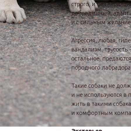
строго, и без вариац
добродушный, адапт
и с сильным желание
Агрессия, любая, гип
вандализм, трусость —
остальное, предаются
породного лабрадора
Такие собаки не дол
и не используются в п
жить в такими собак
и комфортным компа
Экстерьер.