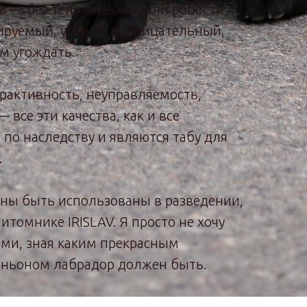
ий — без тени агрессии или робости,
ируемый, умный, проницательный,
м угождать.
ерактивность, неуправляемость,
 все эти качества, как и все
 по наследству и являются табу для
.
жны быть использованы в разведении,
итомнике IRISLAV. Я просто не хочу
ами, зная каким прекрасным
ньоном лабрадор должен быть.