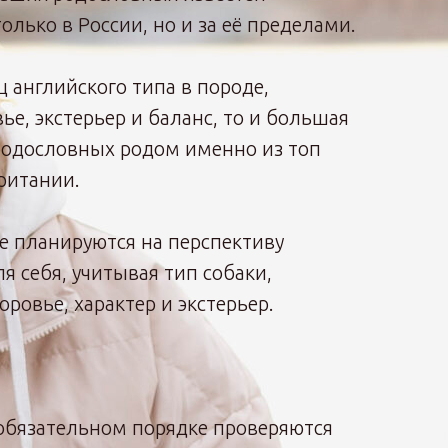
олько в России, но и за её пределами.
ц английского типа в породе,
вье, экстерьер и баланс, то и большая
 родословных родом именно из топ
ритании.
е планируются на перспективу
я себя, учитывая тип собаки,
оровье, характер и экстерьер.
обязательном порядке проверяются