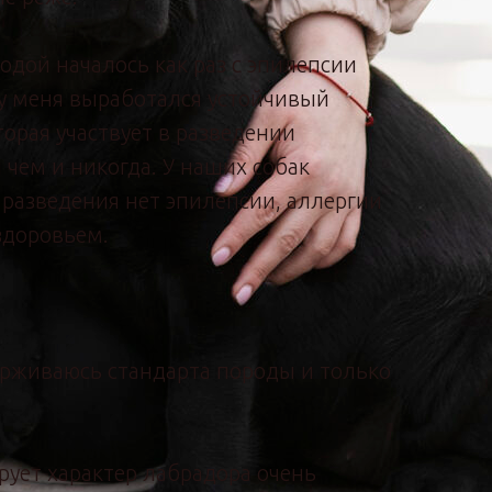
одой началось как раз с эпилепсии
 у меня выработался устойчивый
торая участвует в разведении
 чем и никогда. У наших собак
 разведения нет эпилепсии, аллергии
здоровьем.
ерживаюсь стандарта породы и только
рует характер лабрадора очень