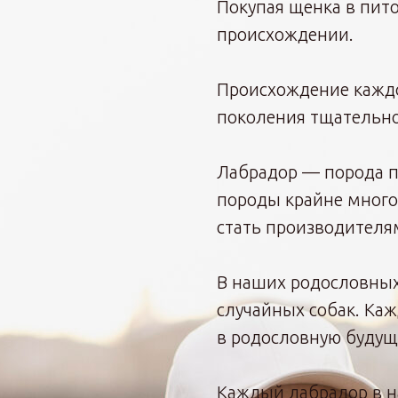
Покупая щенка в пито
происхождении.
Происхождение каждо
поколения тщательно
Лабрадор — порода п
породы крайне много
стать производителя
В наших родословных
случайных собак. Каж
в родословную будущ
Каждый лабрадор в н