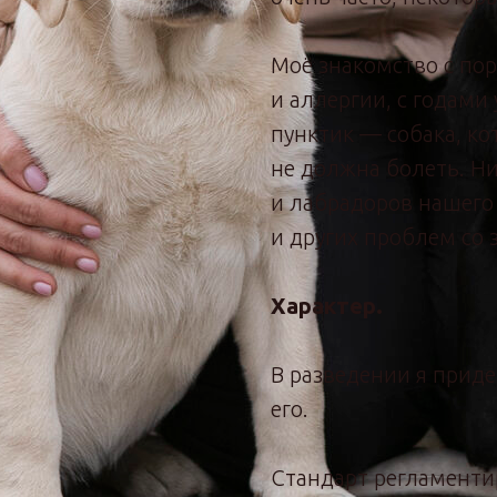
Моё знакомство с пор
и аллергии, с годами
пунктик — собака, ко
не должна болеть. Ни
и лабрадоров нашего
и других проблем со 
Характер.
В разведении я прид
его.
Стандарт регламенти