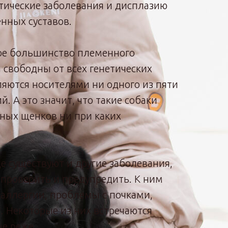
етические заболевания и дисплазию
нных суставов.
ое большинство племенного
 свободны от всех генетических
ляются носителями ни одного из пяти
. А это значит, что такие собаки
ьных щенков ни при каких
е существуют и другие заболевания,
проверить и предупредить. К ним
 аллергии, проблемы с почками,
. Некоторые из них встречаются
ые реже.