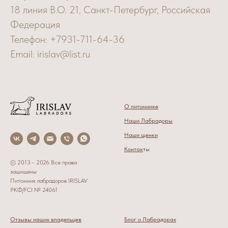
18 линия В.О. 21, Санкт-Петербург, Российская
Федерация
Телефон: +7931-711-64-36
Email: irislav@list.ru
О питомнике
Наши Лабрадоры
Наши щенки
Контак
ты
© 2013 - 2026 Все права
защищены
Питомник лабрадоров IRISLAV
РКФ/FCI № 24061
Отзывы наших владельцев
Блог о Лабрадорах