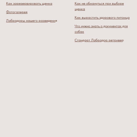
Как зарезервировать щенка
Как не обмануться при выборе
щенка
Фотогалерея
Как вырастить здорового питомца
Лабрадоры нашего разведени
я
Что нужно знать о документах для
собак
Стандарт Лабрадор ретриве
р