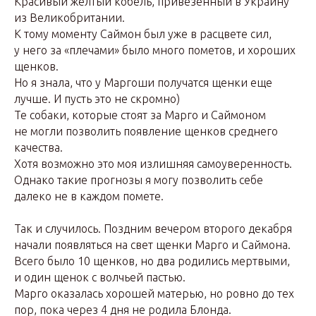
Красивый желтый кобель, привезенный в Украину
из Великобритании.
К тому моменту Саймон был уже в расцвете сил,
у него за «плечами» было много пометов, и хороших
щенков.
Но я знала, что у Маргоши получатся щенки еще
лучше. И пусть это не скромно)
Те собаки, которые стоят за Марго и Саймоном
не могли позволить появление щенков среднего
качества.
Хотя возможно это моя излишняя самоуверенность.
Однако такие прогнозы я могу позволить себе
далеко не в каждом помете.
Так и случилось. Поздним вечером второго декабря
начали появляться на свет щенки Марго и Саймона.
Всего было 10 щенков, но два родились мертвыми,
и один щенок с волчьей пастью.
Марго оказалась хорошей матерью, но ровно до тех
пор, пока через 4 дня не родила Блонда.