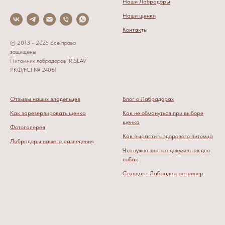
Наши Лабрадоры
Наши щенки
Контак
ты
© 2013 - 2026 Все права
защищены
Питомник лабрадоров IRISLAV
РКФ/FCI № 24061
Отзывы наших владельцев
Блог о Лабрадорах
Как зарезервировать щенка
Как не обмануться при выборе
щенка
Фотогалерея
Как вырастить здорового питомца
Лабрадоры нашего разведени
я
Что нужно знать о документах для
собак
Стандарт Лабрадор ретриве
р