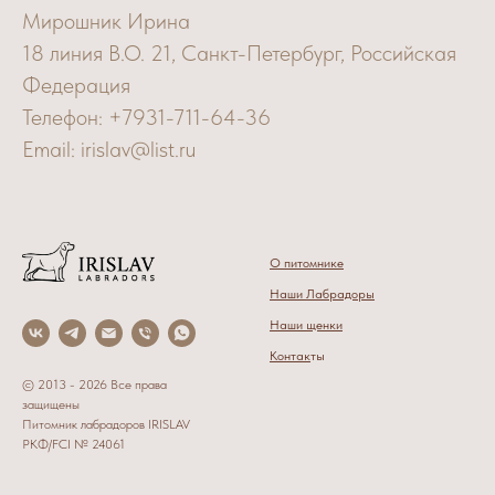
Мирошник Ирина
18 линия В.О. 21, Санкт-Петербург, Российская
Федерация
Телефон: +7931-711-64-36
Email: irislav@list.ru
О питомнике
Наши Лабрадоры
Наши щенки
Контак
ты
© 2013 - 2026 Все права
защищены
Питомник лабрадоров IRISLAV
РКФ/FCI № 24061