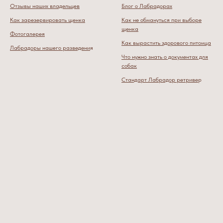
Отзывы наших владельцев
Блог о Лабрадорах
Как зарезервировать щенка
Как не обмануться при выборе
щенка
Фотогалерея
Как вырастить здорового питомца
Лабрадоры нашего разведени
я
Что нужно знать о документах для
собак
Стандарт Лабрадор ретриве
р