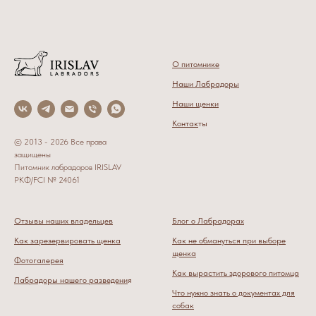
О питомнике
Наши Лабрадоры
Наши щенки
Контак
ты
© 2013 - 2026 Все права
защищены
Питомник лабрадоров IRISLAV
РКФ/FCI № 24061
Отзывы наших владельцев
Блог о Лабрадорах
Как зарезервировать щенка
Как не обмануться при выборе
щенка
Фотогалерея
Как вырастить здорового питомца
Лабрадоры нашего разведени
я
Что нужно знать о документах для
собак