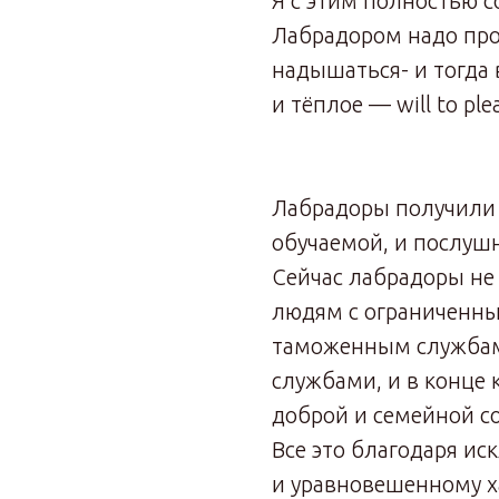
Я с этим полностью с
Лабрадором надо про
надышаться- и тогда 
и тёплое — will to ple
Лабрадоры получили 
обучаемой, и послушн
Сейчас лабрадоры не 
людям с ограниченн
таможенным службам
службами, и в конце
доброй и семейной с
Все это благодаря и
и уравновешенному х