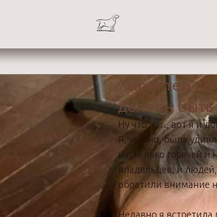
Характер ла
должен быть
Ну что ж…, вот я и д
Я, честно, была удив
настолько горячей и
владельцев, и людей,
обратили внимание н
Недавно я встретила