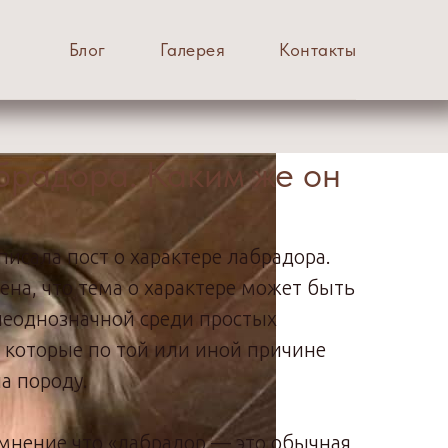
Блог
Галерея
Контакты
брадора. Каким же он
описала пост о характере лабрадора.
лена, что тема о характере может быть
 неоднозначной среди простых
 которые по той или иной причине
а породу.
 мнение что «лабрадор — это обычная