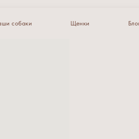
аши собаки
Щенки
Бло