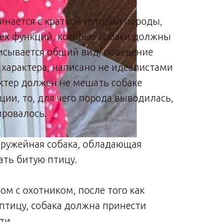
инается с краткой истории породы,
тех функций, которые собаки должны
исывается общий вид, поведение
 характера, написано не идеалистами
актер должен не мешать собаке
ии, то, для чего порода выводилась,
ировалось.
дружейная собака, обладающая
ать битую птицу.
ом с охотником, после того как
птицу, собака должна принести
ти.