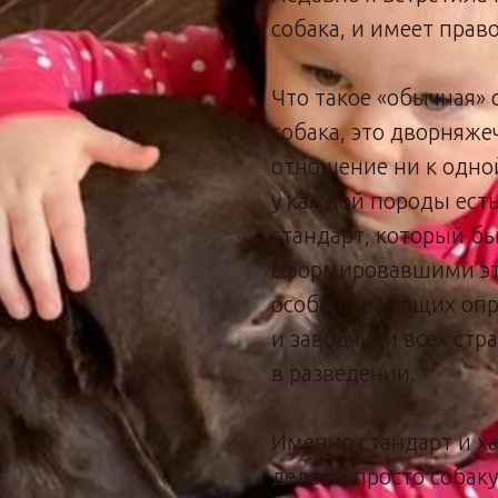
собака, и имеет право
Что такое «обычная»
собака, это дворняжеч
отношение ни к одной
у каждой породы ест
стандарт, который 
сформировавшими это
особей, имеющих опр
и заводчики всех стр
в разведении.
Именно стандарт и х
делают просто собак