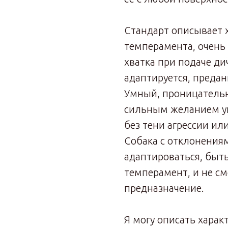
Стандарт описывает х
темперамен­та, очень
хватка при подаче ди
адаптируется, преда
Умный, проницатель
сильным желанием у
без тени агрессии ил
Собака с отклонениям
адаптироваться, быт
темперамент, и не с
предназначение.
Я могу описать харак