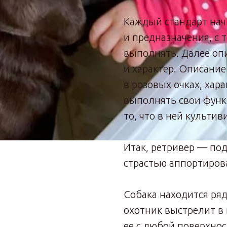
Каждый стандарт нач
и предназначения, с 
выполнять. Далее оп
и характер. Описание
в розовых очках, хар
выполнять свои функц
то, что в ней культив
Итак, ретривер — по
страстью аппортиров
Собака находится ряд
охотник выстрелит в 
ее с любой поверхнос