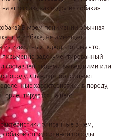
 на агрессию, как и другие собаки»
 собака? В моем понимании обычная
ка, т. е. собака, не имеющая
 из известных пород. Потому что,
ь письменно задокументированный
был составлен людьми выведшими или
 породу. Стандарт объединяет
еделенные характеристики в породу,
ан ориентируются на него
арактеристики описанные в нем,
у, собакой определенной породы.