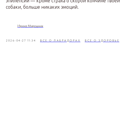
эпилепсии — кроме страха о скорой кончине твоей
собаки, больше никаких эмоций.
Ирина Мирошник
2026-04-27 11:34
ВСЕ О ЛАБРАДОРАХ
ВСЕ О ЗДОРОВЬЕ