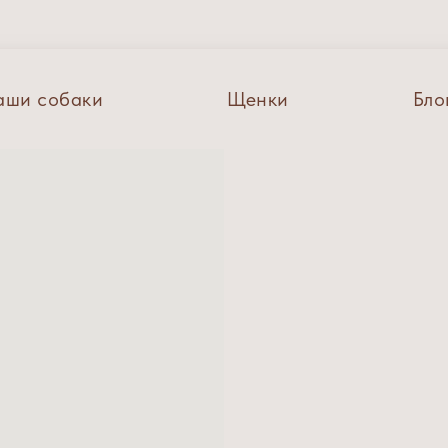
аши собаки
Щенки
Бло