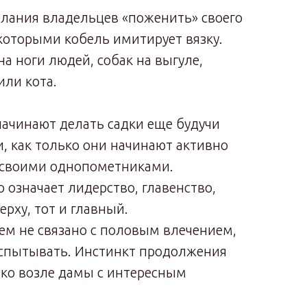
лания владельцев «поженить» своего
 которыми кобель имитирует вязку.
на ноги людей, собак на выгуле,
или кота.
начинают делать садки еще будучи
 как только они начинают активно
 своими однопометниками.
о означает лидерство, главенство,
ерху, тот и главный.
ем не связано с половым влечением,
 испытывать. Инстинкт продолжения
ько возле дамы с интересным