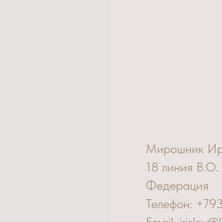
Мирошник И
18 линия В.О.
Федерация
Телефон: +79
Email: irislav@l