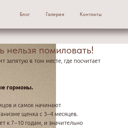
Блог
Галерея
Контакты
ь нельзя помиловать!
т запятую в том месте, где посчитает
ые гормоны.
цов и самок начинают
анизме щенка с 3−4 месяцев.
ет к 7−10 годам, и значительно