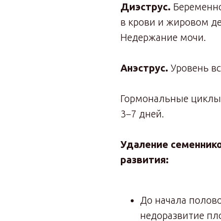
Диэструс.
Беременно
в крови и жировом де
Недержание мочи.
Анэструс.
Уровень вс
Гормональные циклы 
3−7 дней.
Удаление семеннико
развития:
До начала полов
недоразвитие пло