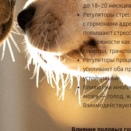
до 18−20 месяцев
Регуляторы стре
с гормонами адр
повышают стресс
возможности как 
глюкозы, транспо
Регуляторы проц
усиливают оба пр
устойчивыми.
Влияют на многи
мозга — голод, ж
Взаимодействуют
Влияние половых го