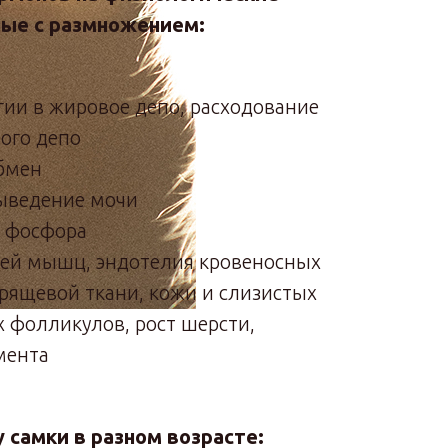
ные с размножением:
гии в жировое депо, расходование
ого депо
бмен
ыведение мочи
 фосфора
ней мышц, эндотелия кровеносных
хрящевой ткани, кожи и слизистых
 фолликулов, рост шерсти,
мента
 самки в разном возрасте: