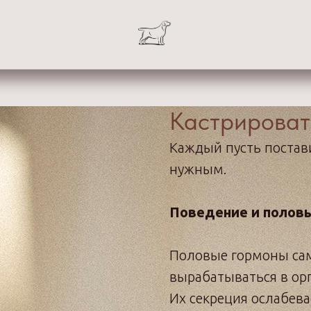
Кастрироват
Каждый пусть постави
нужным.
Поведение и полов
Половые гормоны сам
вырабатываться в орг
Их секреция ослабева