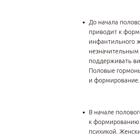
До начала полово
приводит к фор
инфантильного ж
незначительным 
поддерживать ви
Половые гормоны
и формирование.
В начале половог
к формированию 
психикой. Женск