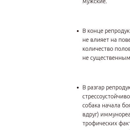
мужские.
В конце репродук
не влияет на пов
количество поло
не существенным
В разгар репрод
стрессоустойчиво
собака начала бо
вдруг) иммуноре
трофических фак