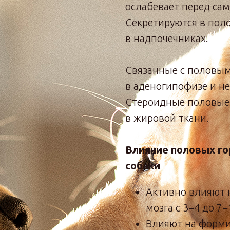
ослабевает перед сам
Секретируются в поло
в надпочечниках.
Связанные с половым
в аденогипофизе и н
Стероидные половые
в жировой ткани.
Влияние половых го
собаки
Активно влияют 
мозга с 3−4 до 7
Влияют на форми