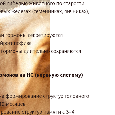
ой гибелью животного по старости.
вых железах (семенниках, яичниках),
и гормоны секретируются
ейрогипофизе.
 гормоны длительно сохраняются
рмонов на НС (нервную систему)
на формирование структур головного
−12 месяцев
рование структур памяти с 3−4