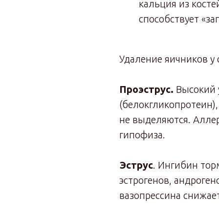
кальция из косте
способствует «за
Удаление яичников у 
Проэструс.
Высокий 
(белокгликопротеин)
не выделяются. Аллер
гипофиза.
Эструс
. Ингибин тор
эстрогенов, андроген
вазопрессина снижает