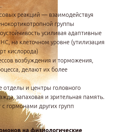
.
ссовых реакций — взаимодействуя
енокортикотропной группы
оустойчивость усиливая адаптивные
НС, на клеточном уровне (утилизация
рт кислорода)
ессов возбуждения и торможения,
оцесса, делают их более
е отделы и центры головного
ажда, запаховая и зрительная память.
 с гормонами других групп
рмонов на физиологические