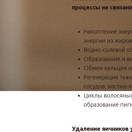
процессы не связан
Накопление энер
энергии из жиров
Водно-солевой о
Образование и в
Обмен кальция и
Регенерация тка
сосудов, костно-
Циклы волосяных
образование пиг
Удаление яичников у