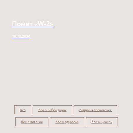
Помет «W-2»
10.12.2020
Все
Все о лабрадорах
Вопросы воспитания
Все о питании
Все о здоровье
Все о щенках