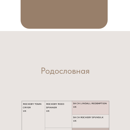
Родословная
SH CH LINDALL REDEMPTION
ROCHEBY TOWN
ROCHEBY REED
UK
CRYER
SPINNER
UK
UK
SH CH ROCHEBY SPUNSILK
UK