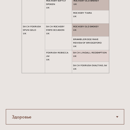
ROCHEBY SOFTLY
ROCHEBY OLD SMOKEY
SPOKEN
UK
UK
ROCHEBY TIARA
UK
SH CH FOXRUSH
SH CH ROCHEBY
ROCHEBY OLD SMOKEY
SPUN GOLD
STATE OCCASION
UK
UK
UK
BRAMBLERIDGE RAVE
REVIEW OF BRIDGEFORD
UK
FOXRUSH REBECCA
SH CH LINDALL REDEMPTION
JW
UK
UK
SH CH FOXRUSH OVALTINE JW
UK