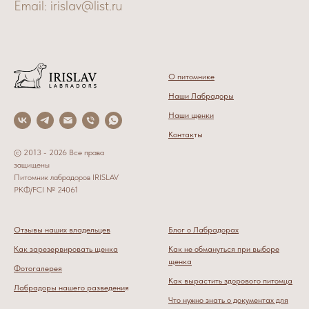
Email: irislav@list.ru
О питомнике
Наши Лабрадоры
Наши щенки
Контак
ты
© 2013 - 2026 Все права
защищены
Питомник лабрадоров IRISLAV
РКФ/FCI № 24061
Отзывы наших владельцев
Блог о Лабрадорах
Как зарезервировать щенка
Как не обмануться при выборе
щенка
Фотогалерея
Как вырастить здорового питомца
Лабрадоры нашего разведени
я
Что нужно знать о документах для