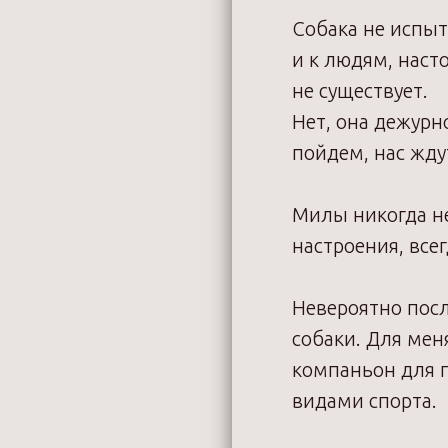
Собака не испы
и к людям, наст
не существует.
Нет, она дежурн
пойдем, нас жду
Милы никогда не
настроения, всег
Невероятно посл
собаки. Для мен
компаньон для п
видами спорта.