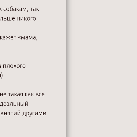
 собакам, так
ольше никого
скажет «мама,
з плохого
й)
е такая как все
 идеальный
занятий другими