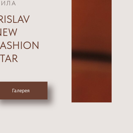
ИЛА
RISLAV
NEW
FASHION
STAR
Галерея