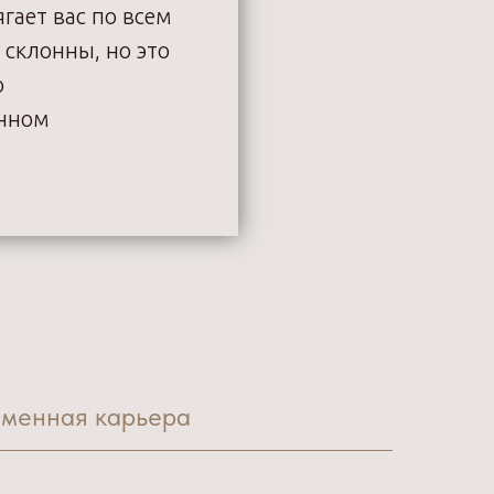
ягает вас по всем
 склонны, но это
о
енном
менная карьера