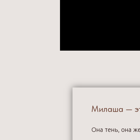
Милаша — эт
Она тень, она ж