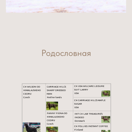
Родословная
CH USA WILCARE LEISURE
CH WILSON OD
CARRIAGE HILL'S
SUIT LARRY
HIMALAJSKEHO
SHARP DRESSED
USA
CEDRU
MAN
Czech
Netherlands
CH CARRIAGE HILL'S MAPLE
SUGAR
USA
FANNY FIONA OD
INT CH LAB TREASURE'S
HIMALAJSKEHO
INDEED
CEDRU
Denmark
Czech
CH FOLLIES INSTANT COFFEE
Finland