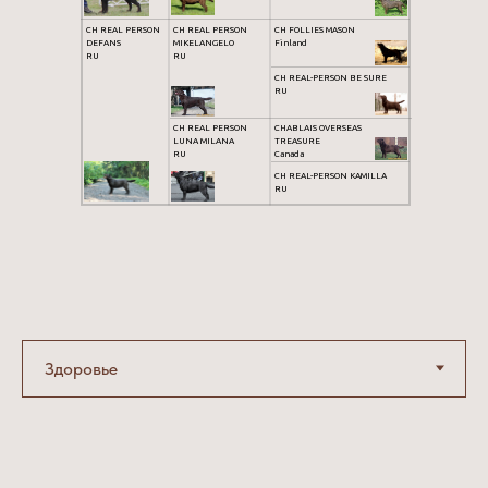
CH REAL PERSON
CH REAL PERSON
CH FOLLIES MASON
DEFANS
MIKELANGELO
Finland
RU
RU
CH REAL-PERSON BE SURE
RU
CH REAL PERSON
CHABLAIS OVERSEAS
LUNA MILANA
TREASURE
RU
Canada
CH REAL-PERSON KAMILLA
RU