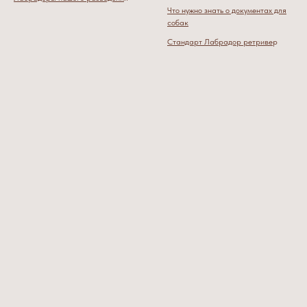
Что нужно знать о документах для
собак
Стандарт Лабрадор ретриве
р