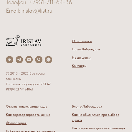
Телефон: +7931-711-64-36
Email: irislav@list.ru
О питомнике
Наши Лабрадоры
Наши щенки
Контак
ты
© 2013 - 2025 Все права
защищены
Питомник лабрадоров IRISLAV
РКФ/FCI № 24061
Отзывы наших владельцев
Блог о Лабрадорах
Как зарезервировать щенка
Как не обмануться при выборе
щенка
Фотогалерея
Как вырастить здорового питомца
Лабрадоры нашего разведени
я