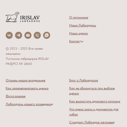
О питомнике
Наши Лабрадоры
Наши щенки
Контак
ты
© 2013 - 2025 Все права
защищены
Питомник лабрадоров IRISLAV
РКФ/FCI № 24061
Отзывы наших владельцев
Блог о Лабрадорах
Как зарезервировать щенка
Как не обмануться при выборе
щенка
Фотогалерея
Как вырастить здорового питомца
Лабрадоры нашего разведени
я
Что нужно знать о документах для
собак
Стандарт Лабрадор ретриве
р