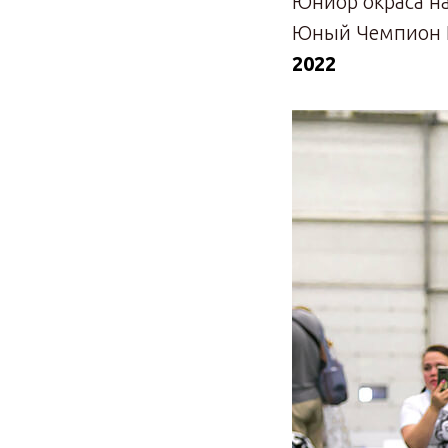
Юниор окраса н
Юный Чемпион П
2022