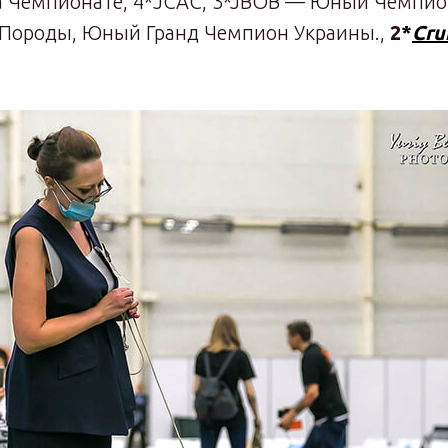
а Чемпионате, 4*JCAC, 3*JBOB — Юный Чемпио
ороды, Юный Гранд Чемпион Украины.,
2
*
Cru