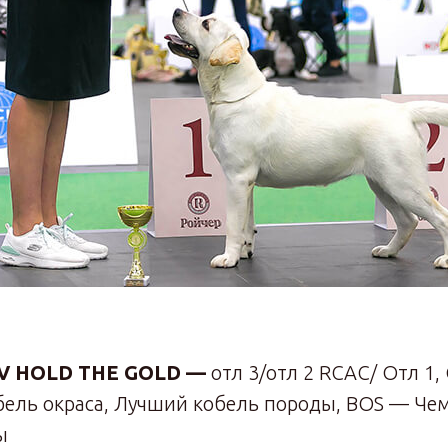
AV HOLD THE GOLD —
отл 3/отл 2 RCAC/ Отл 1,
бель окраса, Лучший кобель породы, BOS — Че
ы