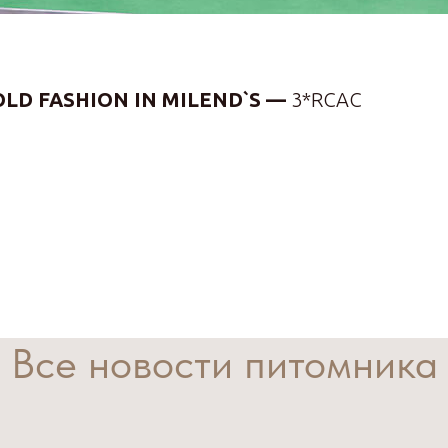
 OLD FASHION IN MILEND`S —
3*RCAC
Все новости питомника