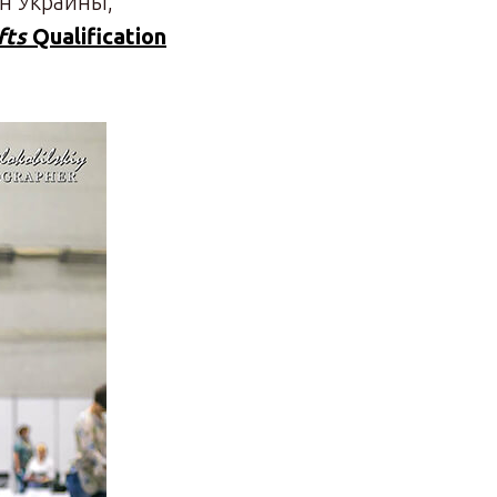
н Украины,
fts
Qualification