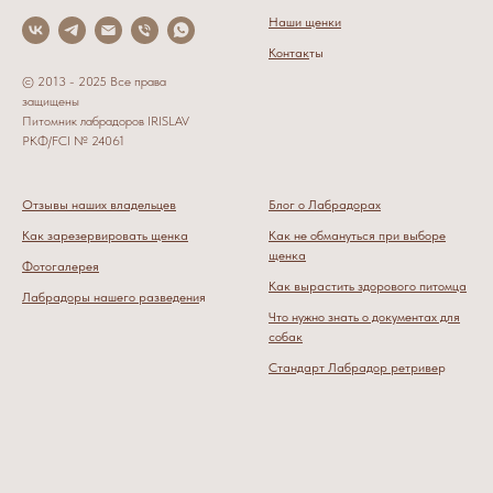
Наши щенки
Контак
ты
© 2013 - 2025 Все права
защищены
Питомник лабрадоров IRISLAV
РКФ/FCI № 24061
Отзывы наших владельцев
Блог о Лабрадорах
Как зарезервировать щенка
Как не обмануться при выборе
щенка
Фотогалерея
Как вырастить здорового питомца
Лабрадоры нашего разведени
я
Что нужно знать о документах для
собак
Стандарт Лабрадор ретриве
р