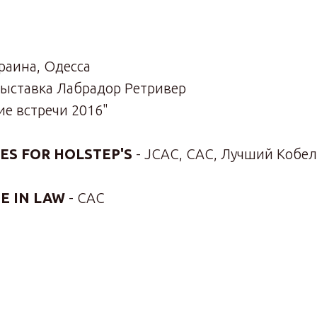
краина, Одесса
ыставка Лабрадор Ретривер
е встречи 2016"
EES FOR HOLSTEP'S
- JCAC, САС, Лучший Кобе
E IN LAW
- САС