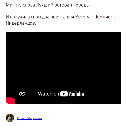
Минтту снова Лучший ветеран породы!
И получила свои два поинта для Ветеран Чемпиона
Нидерландов.
Ирина Мирошник