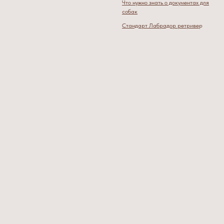
Что нужно знать о документах для
собак
Стандарт Лабрадор ретриве
р