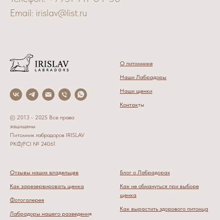
Email: irislav@list.ru
О питомнике
Наши Лабрадоры
Наши щенки
Контак
ты
© 2013 - 2025 Все права
защищены
Питомник лабрадоров IRISLAV
РКФ/FCI № 24061
Отзывы наших владельцев
Блог о Лабрадорах
Как зарезервировать щенка
Как не обмануться при выборе
щенка
Фотогалерея
Как вырастить здорового питомца
Лабрадоры нашего разведени
я