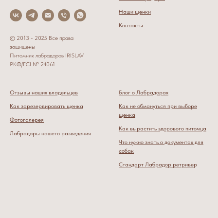
Наши щенки
Контак
ты
© 2013 - 2025 Все права
защищены
Питомник лабрадоров IRISLAV
РКФ/FCI № 24061
Отзывы наших владельцев
Блог о Лабрадорах
Как зарезервировать щенка
Как не обмануться при выборе
щенка
Фотогалерея
Как вырастить здорового питомца
Лабрадоры нашего разведени
я
Что нужно знать о документах для
собак
Стандарт Лабрадор ретриве
р