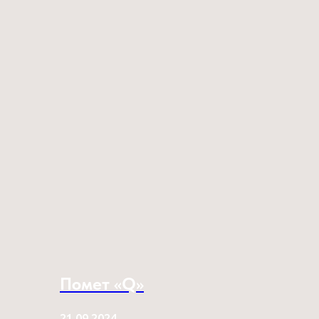
Помет «Q»
21.09.2024