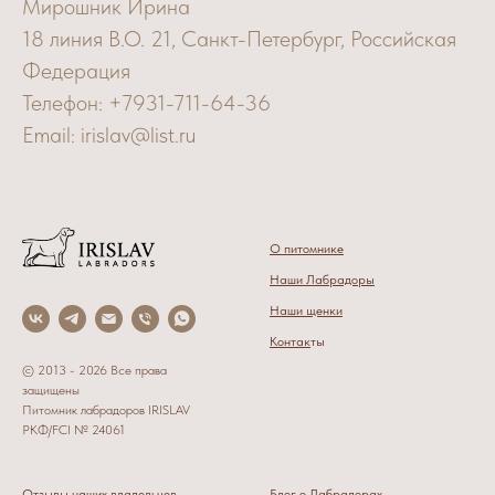
Мирошник Ирина
18 линия В.О. 21, Санкт-Петербург, Российская
Федерация
Телефон: +7931-711-64-36
Email: irislav@list.ru
О питомнике
Наши Лабрадоры
Наши щенки
Контак
ты
© 2013 - 2026 Все права
защищены
Питомник лабрадоров IRISLAV
РКФ/FCI № 24061
Отзывы наших владельцев
Блог о Лабрадорах