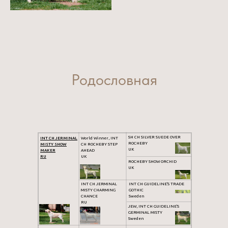
Родословная
SH CH SILVER SUEDE OVER
INT CH JERMINAL
World Winner, INT
ROCHEBY
MISTY SHOW
CH ROCHEBY STEP
UK
MAKER
AHEAD
RU
UK
ROCHEBY SHOW ORCHID
UK
INT CH JERMINAL
INT CH GUIDELINE'S TRADE
MISTY CHARMING
GOTHIC
CHANCE
Sweden
RU
JEW, INT CH GUIDELINE'S
GERMINAL MISTY
Sweden