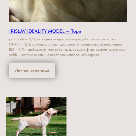
IRISLAV IDEALITY MODEL — Тори
prcd PRA — N/N, свободна от прогрессирующей атрофии сетчатки
HNPK — N/N, свободна от наследственного паракератоза ретриверов
EIC — N/N, свободна от коллапса, вызываемого физическими нагрузками
eeBB — желтый окрас, не несет ген шоколадного окраса
Личная страница