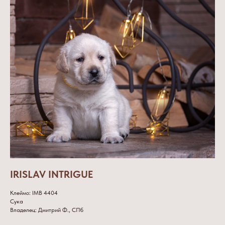
IRISLAV INTRIGUE
Клеймо: IMB 4404
Сука
Владелец: Дмитрий Ф., СПб