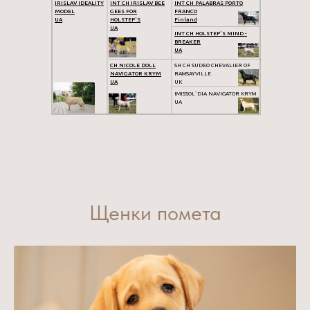
IRISLAV IDEALITY
INT CH IRISLAV BEE
INT CH PALABRAS PORTO
MODEL
GEES FOR
FRANCO
UA
HOLSTEP`S
Finland
UA
INT CH HOLSTEP`S MIND -
BREAKER
UA
CH NICOLE DOLL
SH CH SUDEO CHEVALIER OF
NAVIGATOR KRYM
RAMSAYVILLE
UA
UK
IMISSOL`DIA NAVIGATOR KRYM
UA
Щенки помета