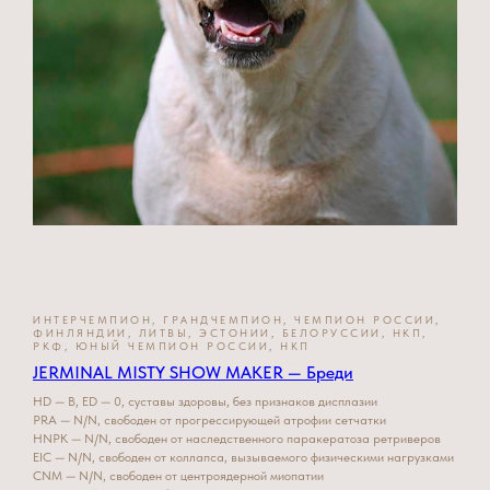
ИНТЕРЧЕМПИОН, ГРАНДЧЕМПИОН, ЧЕМПИОН РОССИИ,
ФИНЛЯНДИИ, ЛИТВЫ, ЭСТОНИИ, БЕЛОРУССИИ, НКП,
РКФ, ЮНЫЙ ЧЕМПИОН РОССИИ, НКП
JERMINAL MISTY SHOW MAKER — Бреди
HD — B, ED — 0, суставы здоровы, без признаков дисплазии
PRA — N/N, свободен от прогрессирующей атрофии сетчатки
HNPK — N/N, свободен от наследственного паракератоза ретриверов
EIC — N/N, свободен от коллапса, вызываемого физическими нагрузками
CNM — N/N, свободен от центроядерной миопатии