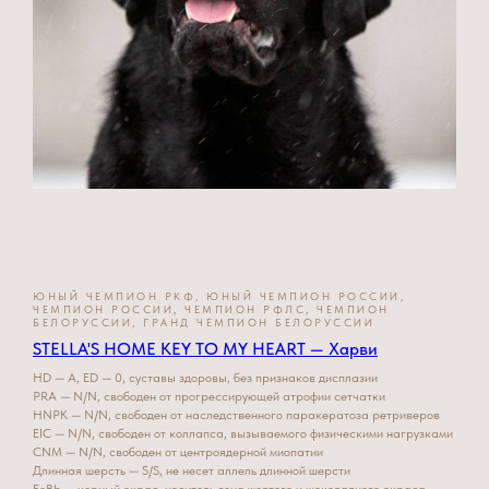
ЮНЫЙ ЧЕМПИОН РКФ, ЮНЫЙ ЧЕМПИОН РОССИИ,
ЧЕМПИОН РОССИИ, ЧЕМПИОН РФЛС, ЧЕМПИОН
БЕЛОРУССИИ, ГРАНД ЧЕМПИОН БЕЛОРУССИИ
STELLA'S HOME KEY TO MY HEART — Харви
HD — A, ED — 0, суставы здоровы, без признаков дисплазии
PRA — N/N, свободен от прогрессирующей атрофии сетчатки
HNPK — N/N, свободен от наследственного паракератоза ретриверов
EIC — N/N, свободен от коллапса, вызываемого физическими нагрузками
CNM — N/N, свободен от центроядерной миопатии
Длинная шерсть — S/S, не несет аллель длинной шерсти
EeBb — черный окрас, носитель гена желтого и шоколадного окраса