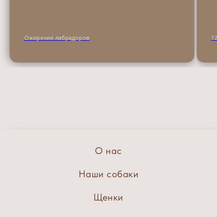
Ожирение лабрадоров
1
О нас
Наши собаки
Щенки