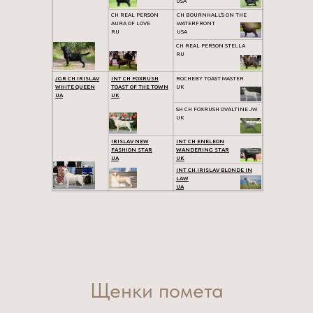
USA
CH REAL PERSON
CH BOURNHALL'S ON THE
AURA OF LOVE
WATERFRONT
RU
USA
CH REAL PERSON STELLA
RU
JGR CH IRISLAV
INT CH FOXRUSH
ROCHEBY TOAST MASTER
WHITE QUEEN
TOAST OF THE TOWN
UK
UA
UK
SH CH FOXRUSH OVALTINE JW
UK
IRISLAV NEW
INT CH ENELEON
FASHION STAR
WANDERING STAR
UA
UK
INT CH IRISLAV BLONDE IN
LAW
UA
Щенки помета