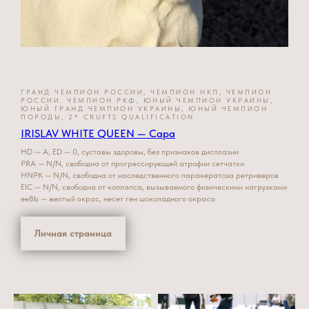
ГРАНД ЧЕМПИОН РОССИИ, ЧЕМПИОН НКП, ЧЕМПИОН
РОССИИ. ЧЕМПИОН РКФ, ЮНЫЙ ЧЕМПИОН УКРАИНЫ,
ЮНЫЙ ГРАНД ЧЕМПИОН УКРАИНЫ, ЮНЫЙ ЧЕМПИОН
ПОРОДЫ, 2* CRUFTS QUALIFICATION
IRISLAV WHITE QUEEN — Сара
HD — A, ED — 0, суставы здоровы, без признаков дисплазии
PRA — N/N, свободна от прогрессирующей атрофии сетчатки
HNPK — N/N, свободна от наследственного паракератоза ретриверов
EIC — N/N, свободна от коллапса, вызываемого физическими нагрузками
eeBb — желтый окрас, несет ген шоколадного окраса
Личная страница