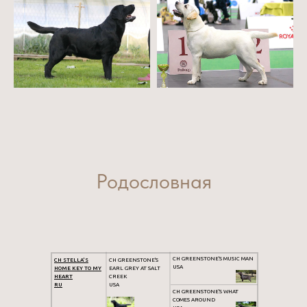
Родословная
CH GREENSTONE'S MUSIC MAN
CH STELLA'S
CH GREENSTONE'S
USA
HOME KEY TO MY
EARL GREY AT SALT
HEART
CREEK
RU
USA
CH GREENSTONE'S WHAT
COMES AROUND