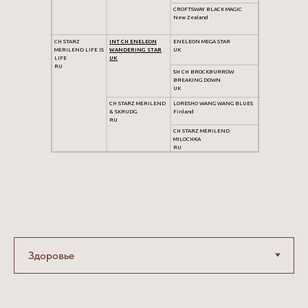
CROFTSWAY BLACK MAGIC
New Zealand
CH STARZ
INT CH ENELEON
ENELEON MEGA STAR
MERILEND LIFE IS
WANDERING STAR
UK
LIFE
UK
RU
SH CH BROCKBURROW
BREAKING DOWN
UK
CH STARZ MERILEND
LORESHO WANG WANG BLUES
& SKRUDG
Finland
RU
CH STARZ MERILEND
MILOCHKA
RU