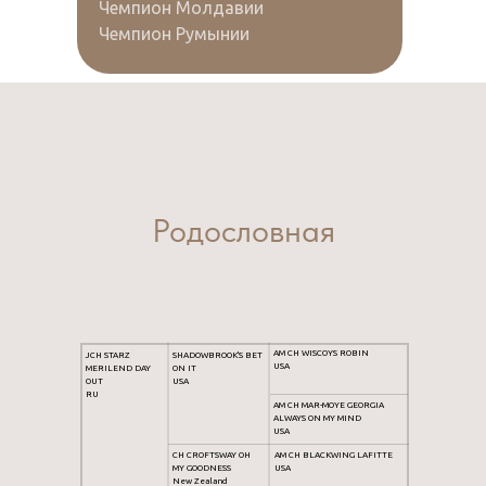
Чемпион Молдавии
Чемпион Румынии
Родословная
AM CH WISCOYS ROBIN
JCH STARZ
SHADOWBROOK'S BET
USA
MERILEND DAY
ON IT
OUT
USA
RU
AM CH MAR-MOYE GEORGIA
ALWAYS ON MY MIND
USA
CH CROFTSWAY OH
AM CH BLACKWING LAFITTE
MY GOODNESS
USA
New Zealand