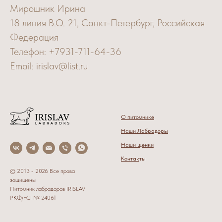
Мирошник Ирина
18 линия В.О. 21, Санкт-Петербург, Российская
Федерация
Телефон: +7931-711-64-36
Email: irislav@list.ru
О питомнике
Наши Лабрадоры
Наши щенки
Контак
ты
© 2013 - 2026 Все права
защищены
Питомник лабрадоров IRISLAV
РКФ/FCI № 24061